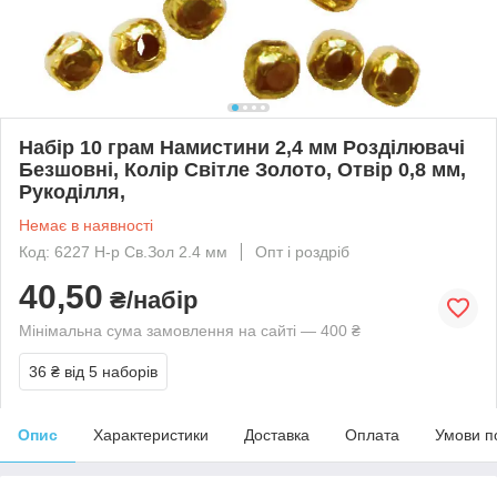
Набір 10 грам Намистини 2,4 мм Розділювачі
Безшовні, Колір Світле Золото, Отвір 0,8 мм,
Рукоділля,
Немає в наявності
Код: 6227 Н-р Св.Зол 2.4 мм
Опт і роздріб
40,50
₴/набір
Мінімальна сума замовлення на сайті — 400 ₴
36 ₴
від 5 наборів
Опис
Характеристики
Доставка
Оплата
Умови п