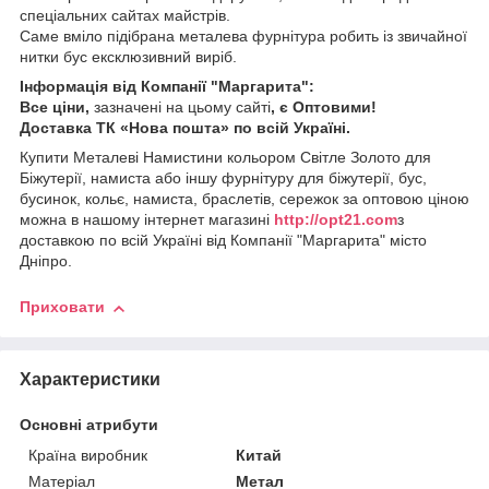
спеціальних сайтах майстрів.
Саме вміло підібрана металева фурнітура робить із звичайної
нитки бус ексклюзивний виріб.
Інформація від Компанії "Маргарита":
Все ціни,
зазначені на цьому сайті
, є Оптовими!
Доставка ТК «Нова пошта» по всій Україні.
Купити Металеві Намистини кольором Світле Золото для
Біжутерії, намиста або іншу фурнітуру для біжутерії, бус,
бусинок, кольє, намиста, браслетів, сережок за оптовою ціною
можна в нашому інтернет магазині
http://opt21.com
з
доставкою по всій Україні від Компанії "Маргарита" місто
Дніпро.
Приховати
Характеристики
Основні атрибути
Країна виробник
Китай
Матеріал
Метал