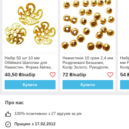
Набір 50 шт 10 мм
Намистини 10 грам 2,4 мм
Набі
Обіймачі Шапочки для
Розділювачі Безшовні,
мм Р
Намистин, Форма Квітка,
Колір Золото, Рукоділля,
Колі
Колір Золото, Рукоділля,
Фурнітура на Біжутерію
на Б
40,50
72
54
₴/набір
₴/набір
₴
Фурнітура
Купити
Купити
Про нас
100% позитивних з 27 відгуків за рік
Працює з 17.02.2012