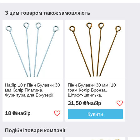
З цим товаром також замовляють
Набір 10 г Піни Булавки 30
Піни Булавки 30 мм, 10
мм Колір Платина,
грам Колір Бронза,
Фурнітура для Біжутерії
Штифт-шпилька,
Рукоділля, Фурнітура для
31,50
₴/набір
Біжутерії, Намистин
18
₴/набір
Купити
Подібні товари компанії