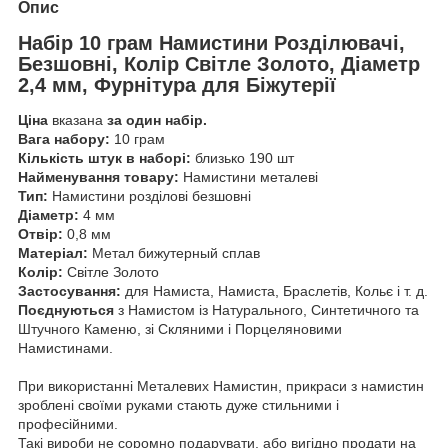
Опис
Набір 10 грам Намистини Розділювачі,
Безшовні, Колір Світле Золото, Діаметр
2,4 мм, Фурнітура для Біжутерії
Ціна
вказана
за один набір.
Вага набору:
10 грам
Кількість штук в наборі:
близько 190 шт
Найменування товару:
Намистини металеві
Тип:
Намистини розділові безшовні
Діаметр:
4 мм
Отвір:
0,8 мм
Матеріал:
Метал бижутерный сплав
Колір:
Світле Золото
Застосування:
для Намиста, Намиста, Браслетів, Кольє і т. д.
Поєднуються
з Намистом із Натурального, Синтетичного та
Штучного Каменю, зі Скляними і Порцеляновими
Намистинами.
При використанні Металевих Намистин, прикраси з намистин
зроблені своїми руками стають дуже стильними і
професійними.
Такі вироби не соромно подарувати, або вигідно продати на