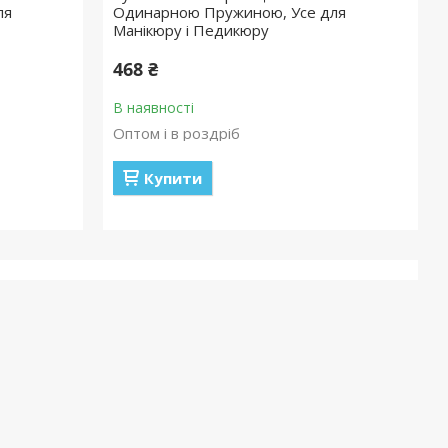
ля
Одинарною Пружиною, Усе для
Манікюру і Педикюру
468 ₴
В наявності
Оптом і в роздріб
Купити