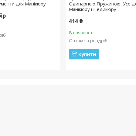
рументи для Манікюру
Одинарною Пружиною, Усе д
Манікюру і Педикюру
бір
414 ₴
В наявності
ріб
Оптом і в роздріб
Купити