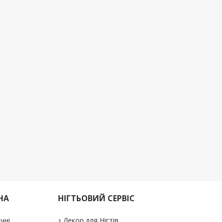
НА
НІГТЬОВИЙ СЕРВІС
ичні
Декор для Нігтів