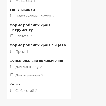
Металева
1
Тип упаковки
Пластиковий блістер
2
Форма робочих країв
інструменту
Загнута
2
Форма робочих країв пінцета
Прямі
1
Функціональне призначення
Для манікюру
2
Для педикюру
2
Колір
Сріблястий
2