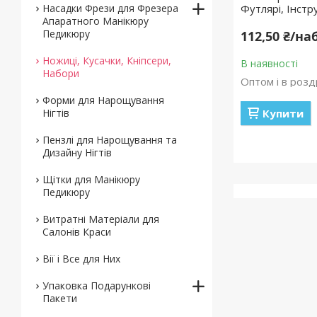
Насадки Фрези для Фрезера
Футлярі, Інст
Апаратного Манікюру
Педикюру
112,50 ₴/на
Ножиці, Кусачки, Кніпсери,
В наявності
Набори
Оптом і в розд
Форми для Нарощування
Нігтів
Купити
Пензлі для Нарощування та
Дизайну Нігтів
Щітки для Манікюру
Педикюру
Витратні Матеріали для
Салонів Краси
Вії і Все для Них
Упаковка Подарункові
Пакети