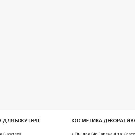
 ДЛЯ БІЖУТЕРІЇ
КОСМЕТИКА ДЕКОРАТИВ
я Біжутерії
Тіні для Вік Запечені та Клас