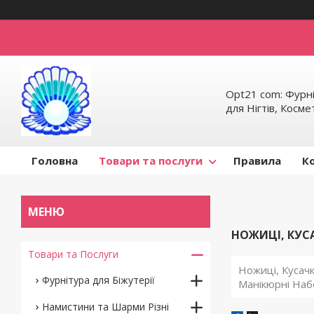
Opt21 com: Фурні
для Нігтів, Косм
Головна
Товари та послуги
Правила
К
НОЖИЦІ, КУС
Товари та Послуги
Ножиці, Кусачк
Фурнітура для Біжутерії
Манікюрні Наб
Намистини та Шарми Різні