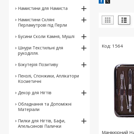
Намистини для Намиста
Намистини Скляні
Перламутрові під Перли
Бусини Сколи Камня, Мушлі
1564
Шнури Текстильні для
рукоділля.
Біжутерія Позитиву
Пензлі, Спонжики, Аплікатори
Косметичні
Декор для Нігтів
Обладнання та Допоміжні
Матеріали
Пилки для Нігтів, Бафи,
Апельсинові Палички
Манікюрний На