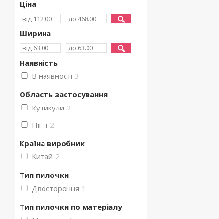
Ціна
Ширина
Наявність
В наявності
3
Область застосування
Кутикули
2
Нігті
2
Країна виробник
Китай
2
Тип пилочки
Двостороння
1
Тип пилочки по матеріалу