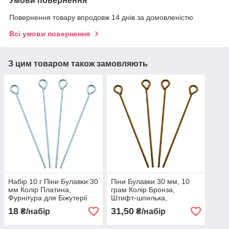
Умови повернення
Повернення товару впродовж 14 днів за домовленістю
Всі умови повернення
З цим товаром також замовляють
Набір 10 г Піни Булавки 30
Піни Булавки 30 мм, 10
мм Колір Платина,
грам Колір Бронза,
Фурнітура для Біжутерії
Штифт-шпилька,
Рукоділля, Фурнітура для
18
31,50
₴/набір
₴/набір
Біжутерії, Намистин