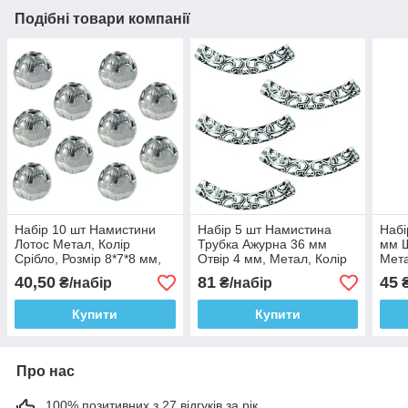
Подібні товари компанії
Набір 10 шт Намистини
Набір 5 шт Намистина
Набі
Лотос Метал, Колір
Трубка Ажурна 36 мм
мм Ш
Срібло, Розмір 8*7*8 мм,
Отвір 4 мм, Метал, Колір
Мета
Отвір 1,5 мм
Сріблястий, Намистини
Отві
40,50
81
45
₴/набір
₴/набір
₴
Шарми, Рукоділля
Біжу
Купити
Купити
Про нас
100% позитивних з 27 відгуків за рік