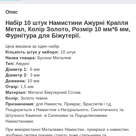
Опис
Набір 10 штук Намистини Ажурні Крапля
Метал, Колір Золото, Розмір 10 мм*6 мм,
Фурнітура для Біжутерії
.
Ціна вказана за один набір.
Кількість штук у набори:
10 штук
Назва товара:
Бусини Металеві
Тип:
Ажурні
Діаметр 1:
6 мм
Діаметр 2:
3 мм
Довжина:
10 мм
Отвір:
1,5 мм
Матеріал:
Металл Біжутерний Сплав
Колір:
Золото темне
Призначення:
для Намиста, Прикрас, Браслетів і т.д.
Поєднуються з Намистом з Натурального, Синтетичного та
Штучного Каміння, зі Скляними та Порцеляновими
Намистинами
.
При використанні Металевих Намистин, прикраси з намистин
зроблені своїми руками стають дуже стильними та