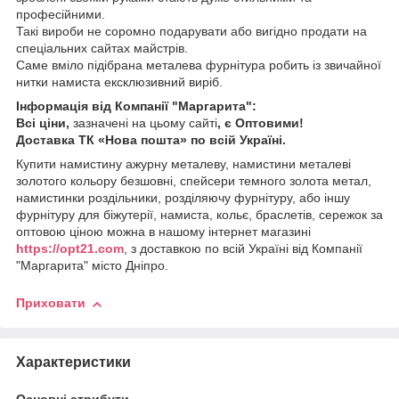
професійними.
Такі вироби не соромно подарувати або вигідно продати на
спеціальних сайтах майстрів.
Саме вміло підібрана металева фурнітура робить із звичайної
нитки намиста ексклюзивний виріб.
Інформація від Компанії "Маргарита":
Всі ціни,
зазначені на цьому сайті
, є Оптовими!
Доставка ТК «Нова пошта» по всій Україні.
Купити намистину ажурну металеву, намистини металеві
золотого кольору безшовні, спейсери темного золота метал,
намистинки роздільники, розділяючу фурнітуру, або іншу
фурнітуру для біжутерії, намиста, кольє, браслетів, сережок за
оптовою ціною можна в нашому інтернет магазині
https://opt21.com
, з доставкою по всій Україні від Компанії
"Маргарита" місто Дніпро.
Приховати
Характеристики
Основні атрибути