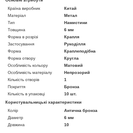
Країна виробник
Китай
Матеріал
Метал
Тип
Намистини
Товщина
6 мм
Форма в розрізі
Крапля
Застосування
Рукоділля
Форма
Краплеподібна
Форма отвору
Кругла
Особливість кольору
Матовий
Особливість матеріалу
Непрозорий
Кількість отворів
1
Покриття
Бронза
Кількість в упаковці
10 шт.
Користувальницькі характеристики
Колір
Антична бронза
Діаметр
6 мм
Довжина
10