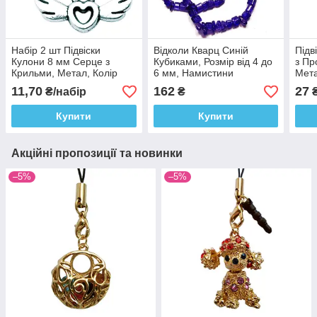
Набір 2 шт Підвіски
Відколи Кварц Синій
Підв
Кулони 8 мм Серце з
Кубиками, Розмір від 4 до
з Пр
Крильми, Метал, Колір
6 мм, Намистини
Мета
Срібло, Фурнітура для
Натуральний Камінь,
Руко
11,70
162
27
₴/набір
₴
Біжутерії
Рукоділля
Біжу
Купити
Купити
Акційні пропозиції та новинки
–5%
–5%