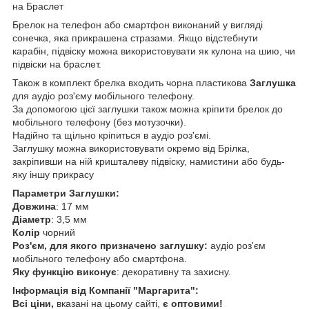
на Браслет
Брелок на телефон або смартфон виконаний у вигляді
сонечка, яка прикрашена стразами.
Якщо відстебнути
карабін, підвіску можна використовувати як кулона на шию, чи
підвіски на браслет.
Також в комплект брелка входить чорна пластикова
Заглушка
для аудіо роз'єму мобільного телефону.
За допомогою цієї заглушки також можна кріпити брелок до
мобільного телефону (без мотузочки).
Надійно та щільно кріпиться в аудіо роз'ємі.
Заглушку можна використовувати окремо від Брілка,
закріпивши на ній кришталеву підвіску, намистини або будь-
яку іншу прикрасу
Параметри Заглушки:
Довжина
: 17 мм
Діаметр
: 3,5 мм
Колір
чорний
Роз'єм, для якого призначено заглушку:
аудіо роз'єм
мобільного телефону або смартфона.
Яку функцію виконує
: декоративну та захисну.
Інформація від Компанії "Маргарита":
Всі ціни,
вказані на цьому сайті,
є оптовими!