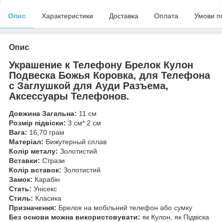
Опис
Характеристики
Доставка
Оплата
Умови п
Опис
Украшение к Телефону Брелок Кулон
Подвеска Божья Коровка, для Телефона
с Заглушкой для Ауди Разъема,
Аксессуары Телефонов.
Довжина Загальна:
11 см
Розмір підвіски:
3 см* 2 см
Вага:
16,70 грам
Матеріал:
Бижутерный сплав
Колір металу:
Золотистий
Вставки:
Стрази
Колір вставок:
Золотистий
Замок:
Карабін
Стать:
Унісекс
Стиль:
Класика
Призначення:
Брелок на мобільний телефон або сумку
Без основи можна використовувати:
як Кулон, як Підвіска