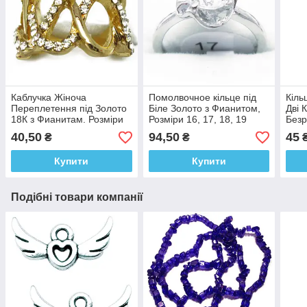
Каблучка Жіноча
Помолвочное кільце під
Кіль
Переплетення під Золото
Біле Золото з Фианитом,
Дві 
18К з Фианитам. Розміри
Розміри 16, 17, 18, 19
Безр
16, 18, Біжутерія, Каблучки
Біжутерія Каблучки
40,50
94,50
45
₴
₴
на Палець
Купити
Купити
Подібні товари компанії