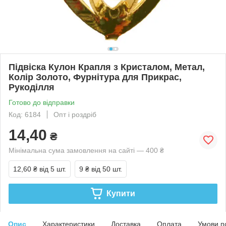
Підвіска Кулон Крапля з Кристалом, Метал,
Колір Золото, Фурнітура для Прикрас,
Рукоділля
Готово до відправки
Код: 6184
Опт і роздріб
14,40
₴
Мінімальна сума замовлення на сайті — 400 ₴
12,60 ₴
від 5 шт.
9 ₴
від 50 шт.
Купити
Опис
Характеристики
Доставка
Оплата
Умови п