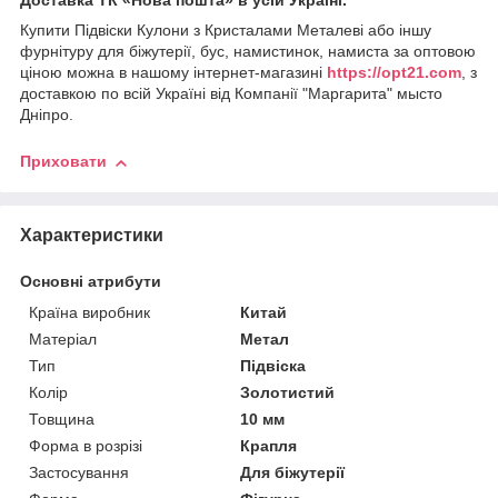
Доставка ТК «Нова пошта» в усій Україні.
Купити Підвіски Кулони з Кристалами Металеві або іншу
фурнітуру для біжутерії, бус, намистинок, намиста за оптовою
ціною можна в нашому інтернет-магазині
https://opt21.com
, з
доставкою по всій Україні від Компанії "Маргарита" мысто
Дніпро.
Приховати
Характеристики
Основні атрибути
Країна виробник
Китай
Матеріал
Метал
Тип
Підвіска
Колір
Золотистий
Товщина
10 мм
Форма в розрізі
Крапля
Застосування
Для біжутерії