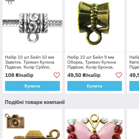
Набір 10 шт Бейл 10 мм
Набір 10 шт Бейл 9 мм
Набі
Завиток, Тримач Кулона
Оборка, Тримач Кулона
Квіт
Підвіски, Колір Срібло,
Підвіски, Колір Бронза,
Підв
Отвір 5 мм, Фурнітура для
Отвір 5 мм, Фурнітура для
Отво
108
49,50
49,
₴/набір
₴/набір
Біжутерії
Прикрас
для 
Купити
Купити
Подібні товари компанії