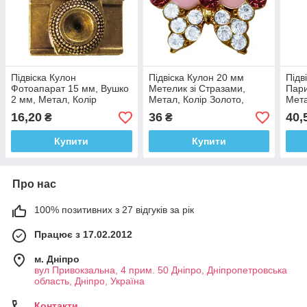
Підвіска Кулон
Підвіска Кулон 20 мм
Підв
Фотоапарат 15 мм, Вушко
Метелик зі Стразами,
Пари
2 мм, Метал, Колір
Метал, Колір Золото,
Мета
Бронза, Фурнітура для
Фурнітура для Прикрас,
Фурн
16,20
36
40,
₴
₴
Прикрас, Рукоділля
Рукоділля
Руко
Купити
Купити
Про нас
100% позитивних з 27 відгуків за рік
Працює з 17.02.2012
м. Дніпро
вул Привокзальна, 4 прим. 50 Дніпро, Дніпропетровська
область, Дніпро, Україна
Контакти