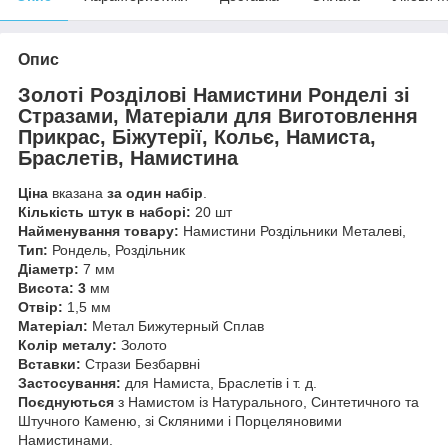
Опис
Золоті Розділові Намистини Ронделі зі
Стразами, Матеріали для Виготовлення
Прикрас, Біжутерії, Кольє, Намиста,
Браслетів, Намистина
Ціна
вказана
за один набір
.
Кількість штук в наборі:
20 шт
Найменування товару:
Намистини Роздільники Металеві,
Тип:
Рондель, Роздільник
Діаметр:
7 мм
Висота: 3
мм
Отвір:
1,5 мм
Матеріал:
Метал Бижутерный Сплав
Колір металу:
Золото
Вставки:
Стрази Безбарвні
Застосування:
для Намиста, Браслетів і т. д.
Поєднуються
з Намистом із Натурального, Синтетичного та
Штучного Каменю, зі Скляними і Порцеляновими
Намистинами.