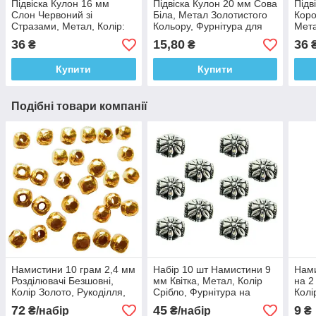
Підвіска Кулон 16 мм
Підвіска Кулон 20 мм Сова
Підв
Слон Червоний зі
Біла, Метал Золотистого
Коро
Стразами, Метал, Колір:
Кольору, Фурнітура для
Мета
Золото, Фурнітура для
Браслета, Рукоділля
Фурн
36
15,80
36
₴
₴
Браслета, Рукоділля
Руко
Купити
Купити
Подібні товари компанії
Намистини 10 грам 2,4 мм
Набір 10 шт Намистини 9
Нами
Розділювачі Безшовні,
мм Квітка, Метал, Колір
на 2
Колір Золото, Рукоділля,
Срібло, Фурнітура на
Колі
Фурнітура на Біжутерію
Біжутерію, Рукоділля
Фурн
72
45
9
₴/набір
₴/набір
₴