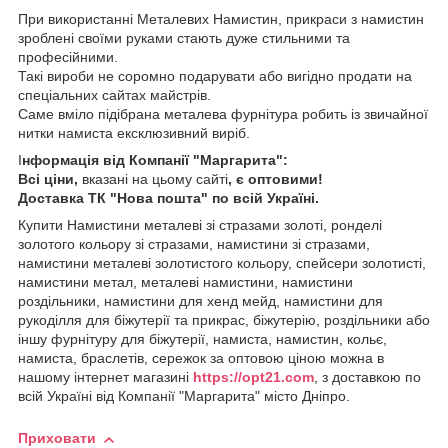
При використанні Металевих Намистин, прикраси з намистин
зроблені своїми руками стають дуже стильними та
професійними.
Такі вироби не соромно подарувати або вигідно продати на
спеціальних сайтах майстрів.
Саме вміло підібрана металева фурнітура робить із звичайної
нитки намиста ексклюзивний виріб.
І
нформація від Компанії "Маргарита":
Всі ціни,
вказані на цьому сайті
, є оптовими!
Доставка ТК "Нова пошта" по всій Україні.
Купити Намистини металеві зі стразами золоті, ронделі
золотого кольору зі стразами, намистини зі стразами,
намистини металеві золотистого кольору, спейсери золотисті,
намистини метал, металеві намистини, намистини
роздільники, намистини для хенд мейд, намистини для
рукоділля для біжутерії та прикрас, біжутерію, роздільники або
іншу фурнітуру для біжутерії, намиста, намистин, кольє,
намиста, браслетів, сережок за оптовою ціною можна в
нашому інтернет магазині
https://opt21.com
, з доставкою по
всій Україні від Компанії "Маргарита" місто Дніпро.
Приховати