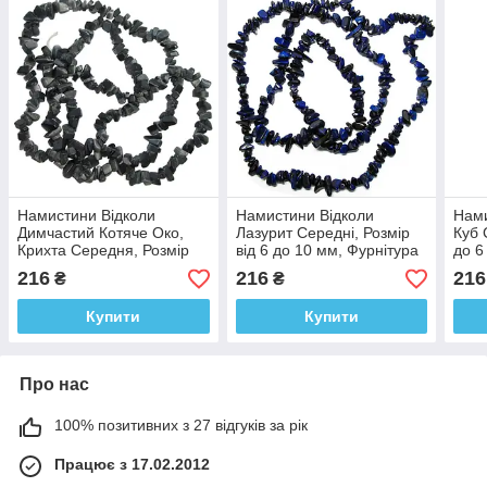
Намистини Відколи
Намистини Відколи
Нами
Димчастий Котяче Око,
Лазурит Середні, Розмір
Куб 
Крихта Середня, Розмір
від 6 до 10 мм, Фурнітура
до 6
від 6 до 8 мм, Фурнітура
для Біжутерії, Рукоділля
Біжу
216
216
216
₴
₴
для Біжутерії, Рукоділля
Купити
Купити
Про нас
100% позитивних з 27 відгуків за рік
Працює з 17.02.2012