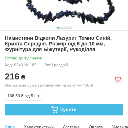
Намистини Відколи Лазурит Темно Синій,
Крихта Середня, Розмір від 6 до 10 мм,
Фурнітура для Біжутерії, Рукоділля
Готово до відправки
Код: 6349 № 185
Опт і роздріб
216
₴
Мінімальна сума замовлення на сайті — 400 ₴
166,50 ₴
від 5 шт.
Купити
Опис
Характеристики
Доставка
Оплата
Умови п