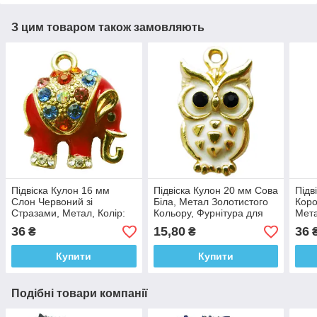
З цим товаром також замовляють
Підвіска Кулон 16 мм
Підвіска Кулон 20 мм Сова
Підв
Слон Червоний зі
Біла, Метал Золотистого
Коро
Стразами, Метал, Колір:
Кольору, Фурнітура для
Мета
Золото, Фурнітура для
Браслета, Рукоділля
Фурн
36
15,80
36
₴
₴
Браслета, Рукоділля
Руко
Купити
Купити
Подібні товари компанії