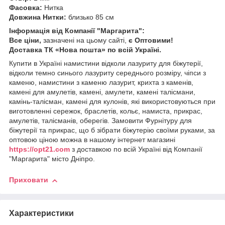
Фасовка:
Нитка
Довжина Нитки:
близько 85 см
Інформація від Компанії "Маргарита":
Все ціни,
зазначені на цьому сайті,
є Оптовими!
Доставка ТК «Нова пошта» по всій Україні.
Купити в Україні намистини відколи лазуриту для біжутерії,
відколи темно синього лазуриту середнього розміру, чіпси з
каменю, намистини з каменю лазурит, крихта з каменів,
камені для амулетів, камені, амулети, камені талісмани,
камінь-талісман, камені для кулонів, які використовуються при
виготовленні сережок, браслетів, кольє, намиста, прикрас,
амулетів, талісманів, оберегів. Замовити Фурнітуру для
біжутерії та прикрас, що б зібрати біжутерію своїми руками, за
оптовою ціною можна в нашому інтернет магазині
https://opt21.com
з доставкою по всій Україні від Компанії
"Маргарита" місто Дніпро.
Приховати
Характеристики