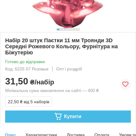
Набір 20 штук Паєтки 11 мм Троянди 3D
Середні Рожевого Кольору, Фурнітура на
Біжутерію
Готово до відправки
Код: 6225 07 Розовые
Опт і роздріб
31,50
₴/набір
Мінімальна сума замовлення на сайті — 400 ₴
22,50 ₴
від 5 наборів
Купити
Опис
Характеристики
Доставка
Оплата
Умови п