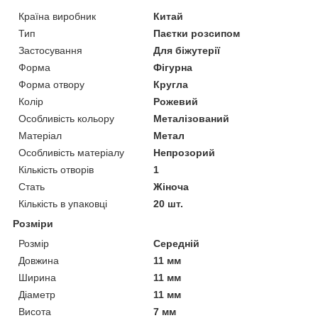
Країна виробник
Китай
Тип
Паєтки розсипом
Застосування
Для біжутерії
Форма
Фігурна
Форма отвору
Кругла
Колір
Рожевий
Особливість кольору
Металізований
Матеріал
Метал
Особливість матеріалу
Непрозорий
Кількість отворів
1
Стать
Жіноча
Кількість в упаковці
20 шт.
Розміри
Розмір
Середній
Довжина
11 мм
Ширина
11 мм
Діаметр
11 мм
Висота
7 мм