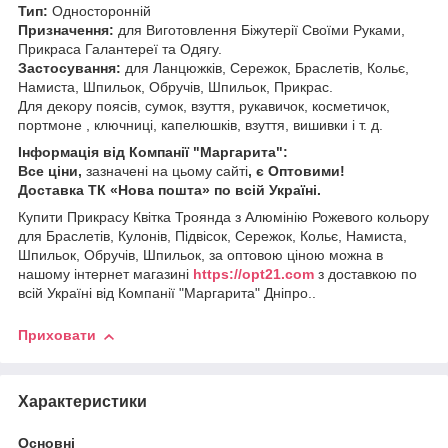
Тип:
Односторонній
Призначення:
для Виготовлення Біжутерії Своїми Руками,
Прикраса Галантереї та Одягу.
Застосування:
для Ланцюжків, Сережок, Браслетів, Кольє,
Намиста, Шпильок, Обручів, Шпильок, Прикрас.
Для декору поясів, сумок, взуття, рукавичок, косметичок,
портмоне , ключниці, капелюшків, взуття, вишивки і т. д.
Інформація від Компанії "Маргарита":
Все ціни,
зазначені на цьому сайті
, є Оптовими!
Доставка ТК «Нова пошта» по всій Україні.
Купити Прикрасу Квітка Троянда з Алюмінію Рожевого кольору
для Браслетів, Кулонів, Підвісок, Сережок, Кольє, Намиста,
Шпильок, Обручів, Шпильок, за оптовою ціною можна в
нашому інтернет магазині
https://opt21.com
з доставкою по
всій Україні від Компанії "Маргарита" Дніпро..
Приховати
Характеристики
Основні