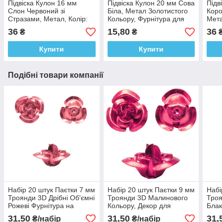
Підвіска Кулон 16 мм
Підвіска Кулон 20 мм Сова
Підв
Слон Червоний зі
Біла, Метал Золотистого
Коро
Стразами, Метал, Колір:
Кольору, Фурнітура для
Мета
Золото, Фурнітура для
Браслета, Рукоділля
Фурн
36
15,80
36
₴
₴
Браслета, Рукоділля
Руко
Купити
Купити
Подібні товари компанії
Набір 20 штук Паєтки 7 мм
Набір 20 штук Паєтки 9 мм
Набі
Троянди 3D Дрібні Об'ємні
Троянди 3D Малинового
Троя
Рожеві Фурнітура на
Кольору, Декор для
Блак
Біжутерію Прикраси
Шиття, Фурнітура для
Руко
31,50
31,50
31,
₴/набір
₴/набір
Біжутерії
Біжу