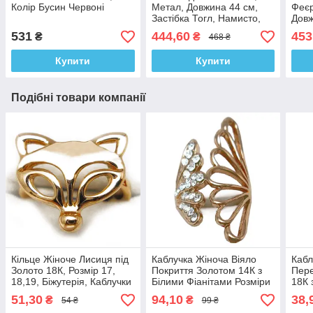
Колір Бусин Червоні
Метал, Довжина 44 см,
Феєр
Застібка Тогл, Намисто,
Довж
Біжутерія та Прикраси
Біжу
531
444,60
453
₴
₴
468 ₴
Купити
Купити
Подібні товари компанії
Кільце Жіноче Лисиця під
Каблучка Жіноча Віяло
Кабл
Золото 18К, Розмір 17,
Покриття Золотом 14К з
Пере
18,19, Біжутерія, Каблучки
Білими Фіанітами Розміри
18К 
на Пальці
16, 17, 18, 19
16, 
51,30
94,10
38,
₴
₴
54 ₴
99 ₴
на П