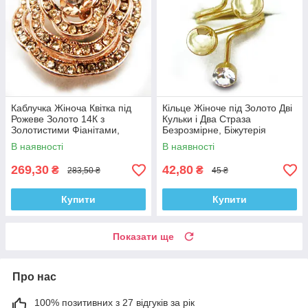
Каблучка Жіноча Квітка під
Кільце Жіноче під Золото Дві
Рожеве Золото 14К з
Кульки і Два Страза
Золотистими Фіанітами,
Безрозмірне, Біжутерія
Каблучки Позолота
В наявності
В наявності
269,30
42,80
₴
₴
283,50 ₴
45 ₴
Купити
Купити
Показати ще
Про нас
100% позитивних з 27 відгуків за рік