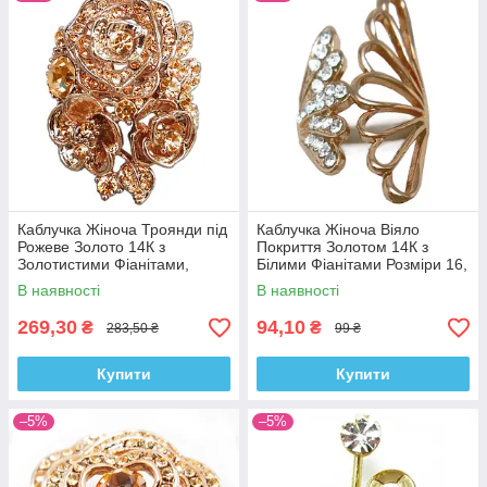
Каблучка Жіноча Троянди під
Каблучка Жіноча Віяло
Рожеве Золото 14К з
Покриття Золотом 14К з
Золотистими Фіанітами,
Білими Фіанітами Розміри 16,
Біжутерія, Каблучки на
17, 18, 19
В наявності
В наявності
Палець
269,30
94,10
₴
₴
283,50 ₴
99 ₴
Купити
Купити
–5%
–5%