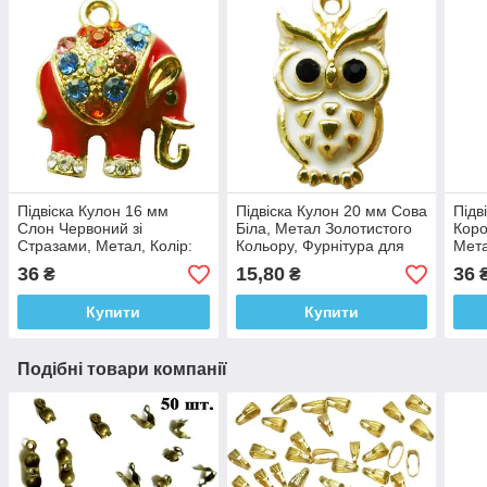
Підвіска Кулон 16 мм
Підвіска Кулон 20 мм Сова
Підв
Слон Червоний зі
Біла, Метал Золотистого
Коро
Стразами, Метал, Колір:
Кольору, Фурнітура для
Мета
Золото, Фурнітура для
Браслета, Рукоділля
Фурн
36
15,80
36
₴
₴
Браслета, Рукоділля
Руко
Купити
Купити
Подібні товари компанії