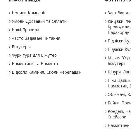
Новини Компанії
Застібки дл
Умови Доставки та Оплати
Кінцівки, Ф
Крокодили д
Наші Правила
Паракорду
Часто Задавані Питання
Підвіски К
Біжутерія
Підвіски К
Фурнітура для Біжутерії
Кільця З'єд
Біжутерії
Намистини та Намиста
Шнури, Лан
Відколи Каміння, Сколи Черепашки
Піни Цвяшк
Намистин, Б
Обіймачі, 
Бейли, Трим
Ронделі, Н
Спейсери
Намистини Р