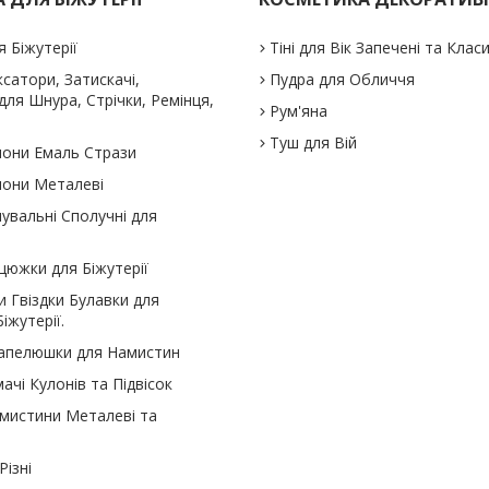
я Біжутерії
Тіні для Вік Запечені та Клас
іксатори, Затискачі,
Пудра для Обличчя
ля Шнура, Стрічки, Ремінця,
Рум'яна
Туш для Вій
улони Емаль Стрази
улони Металеві
нувальні Сполучні для
цюжки для Біжутерії
и Гвіздки Булавки для
іжутерії.
Капелюшки для Намистин
ачі Кулонів та Підвісок
амистини Металеві та
ізні