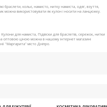
 браслети, кольє, намисто, нитку намиста, одяг, взуття,
ик можна використовувати як кулон і носити на ланцюжку.
 Кулони для намиста, Підвіски для браслетів, сережок, нитки
 за оптовою ціною можна в нашому інтернет магазині
анії "Маргарита" місто Дніпро.
 ДЛЯ БІЖУТЕРІЇ
КОСМЕТИКА ДЕКОРАТИВ