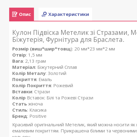
Опис
Характеристики
Кулон Підвіска Метелик зі Стразами, 
Біжутерія, Фурнітура для Браслета.
Розмір (виш*шир*товщ
): 20 мм*23 мм*2 мм
Отвір
: 1,5 мм
Вага
: 2,13 грам
Матеріал
: Біжутерний Сплав
Колір Металу
: Золотий
Покриття
: Емаль
Колір Покриття
: Рожевий
Вставки
: Стрази
Колір
Вставок: Білі та Рожеві Стрази
Стать
жіноча
Стиль
: Класика
Бренд
: Positive
Красивий оригінальний Метелик, який можна носити як п
емалевим покриттям. Прикрашена білими та червоними 
кольору.