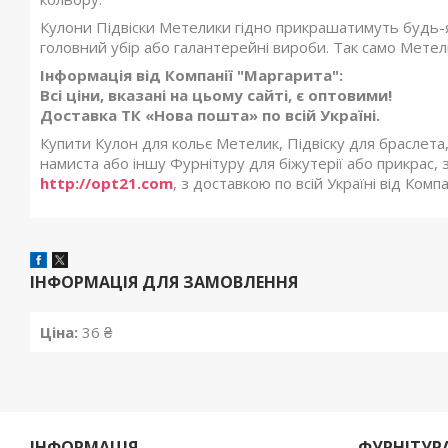
Кулони Підвіски Метелики гідно прикрашатимуть будь-які
головний убір або галантерейні вироби. Так само Метел
Інформація від Компанії "Маргарита":
Всі ціни, вказані на цьому сайті, є оптовими!
Доставка ТК «Нова пошта» по всій Україні.
Купити Кулон для кольє Метелик, Підвіску для браслета,
намиста або іншу Фурнітуру для біжутерії або прикрас,
http://opt21.com
, з доставкою по всій Україні від Комп
ІНФОРМАЦІЯ ДЛЯ ЗАМОВЛЕННЯ
Ціна:
36 ₴
ІНФОРМАЦІЯ
ФУРНІТУРА