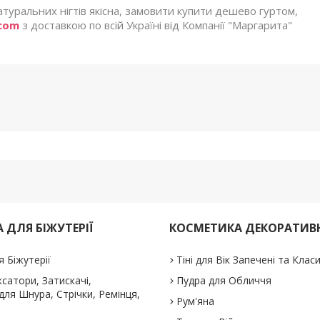
туральних нігтів якісна, замовити купити дешево гуртом,
.com
з доставкою по всій Україні від Компанії "Маргарита"
 ДЛЯ БІЖУТЕРІЇ
КОСМЕТИКА ДЕКОРАТИВ
я Біжутерії
Тіні для Вік Запечені та Клас
іксатори, Затискачі,
Пудра для Обличчя
ля Шнура, Стрічки, Ремінця,
Рум'яна