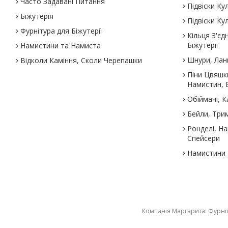
Часто Задавані Питання
Підвіски К
Біжутерія
Підвіски К
Фурнітура для Біжутерії
Кільця З'єд
Біжутерії
Намистини та Намиста
Шнури, Лан
Відколи Каміння, Сколи Черепашки
Піни Цвяшк
Намистин, Б
Обіймачі, 
Бейли, Трим
Ронделі, Н
Спейсери
Намистини Р