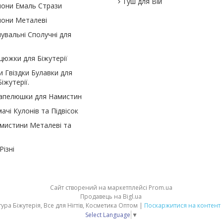
Туш для Вій
улони Емаль Стрази
улони Металеві
нувальні Сполучні для
цюжки для Біжутерії
и Гвіздки Булавки для
іжутерії.
Капелюшки для Намистин
ачі Кулонів та Підвісок
амистини Металеві та
ізні
Сайт створений на маркетплейсі
Prom.ua
Продавець на Bigl.ua
Компанія Маргарита: Фурнітура Біжутерія, Все для Нігтів, Косметика Оптом |
Поскаржитися на контент
Select Language
▼