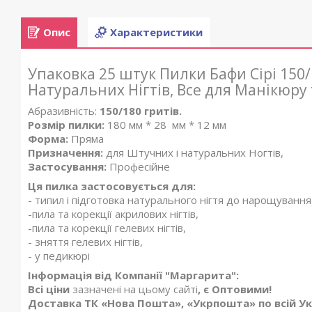
Опис
Характеристики
Упаковка 25 штук Пилки Бафи Сірі 150
Натуральних Нігтів, Все для Манікюру
Абразивність:
150/180 гритів.
Розмір пилки:
180 мм * 28 мм * 12 мм
Форма:
Пряма
Призначення:
для Штучних і натуральних Ногтів,
Застосування:
Професійне
Ця пилка застосовується для:
- типил і підготовка натурального нігтя до нарощування
-пила та корекції акрилових нігтів,
-пила та корекції гелевих нігтів,
- зняття гелевих нігтів,
- у педикюрі
Інформація від Компанії "Маргарита":
Всі ціни
зазначені на цьому сайті
, є Оптовими!
Доставка ТК «Нова Пошта», «Укрпошта» по всій Укр