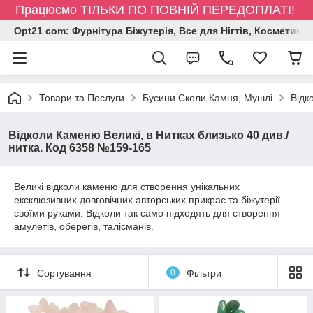
Працюємо ТІЛЬКИ ПО ПОВНІЙ ПЕРЕДОПЛАТІ!
Opt21 com: Фурнітура Біжутерія, Все для Нігтів, Косметика
Товари та Послуги
Бусини Сколи Камня, Мушлі
Відк
Відколи Каменю Великі, в Нитках близько 40 див./
нитка. Код 6358 №159-165
Великі відколи каменю для створення унікальних
ексклюзивних довговічних авторських прикрас та біжутерії
своїми руками. Відколи так само підходять для створення
амулетів, оберегів, талісманів.
Сортування
0
Фільтри