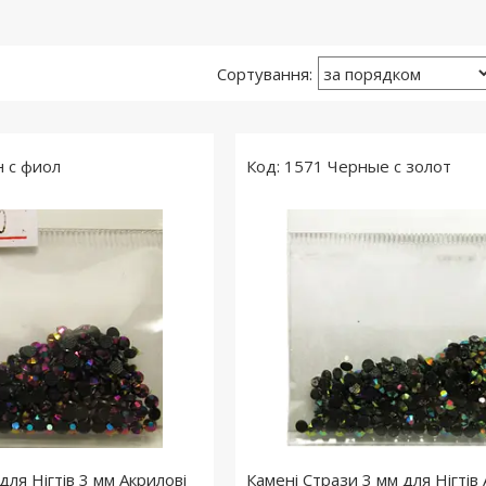
 с фиол
1571 Черные с золот
для Нігтів 3 мм Акрилові
Камені Стрази 3 мм для Нігтів 