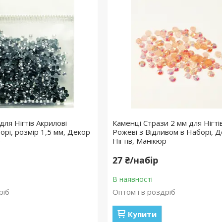
для Нігтів Акрилові
Каменці Стрази 2 мм для Нігті
борі, розмір 1,5 мм, Декор
Рожеві з Відливом в Наборі, 
р
Нігтів, Манікюр
27 ₴/набір
В наявності
ріб
Оптом і в роздріб
Купити