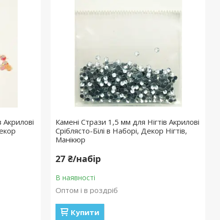
в Акрилові
Камені Стрази 1,5 мм для Нігтів Акрилові
Декор
Сріблясто-Білі в Наборі, Декор Нігтів,
Манікюр
27 ₴/набір
В наявності
Оптом і в роздріб
Купити