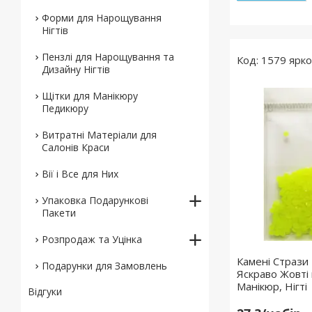
Форми для Нарощування
Нігтів
Пензлі для Нарощування та
1579 ярк
Дизайну Нігтів
Щітки для Манікюру
Педикюру
Витратні Матеріали для
Салонів Краси
Вії і Все для Них
Упаковка Подарункові
Пакети
Розпродаж та Уцінка
Камені Стрази 
Подарунки для Замовлень
Яскраво Жовті 
Манікюр, Нігті
Відгуки