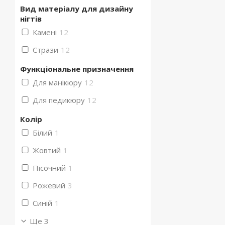
Вид матеріалу для дизайну
нігтів
Камені
12
Стрази
12
Функціональне призначення
Для манікюру
12
Для педикюру
12
Колір
Білий
1
Жовтий
1
Пісочний
1
Рожевий
3
Синій
1
Ще 3