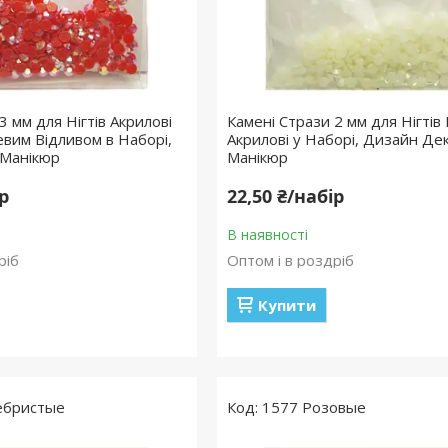
3 мм для Нігтів Акрилові
Камені Стрази 2 мм для Нігтів Б
евим Відливом в Наборі,
Акрилові у Наборі, Дизайн Дек
 Манікюр
Манікюр
ір
22,50 ₴/набір
В наявності
ріб
Оптом і в роздріб
Купити
ебристые
1577 Розовые