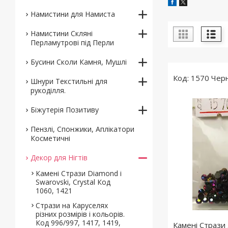
Намистини для Намиста
Намистини Скляні
Перламутрові під Перли
Бусини Сколи Камня, Мушлі
1570 Черн
Шнури Текстильні для
рукоділля.
Біжутерія Позитиву
Пензлі, Спонжики, Аплікатори
Косметичні
Декор для Нігтів
Камені Стрази Diamond і
Swarovski, Crystal Код
1060, 1421
Стрази на Каруселях
різних розмірів і кольорів.
Код 996/997, 1417, 1419,
Камені Стрази 