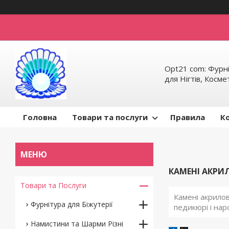
Opt21 com: Фурні
для Нігтів, Косм
Головна
Товари та послуги
Правила
К
КАМЕНІ АКРИЛ
Товари та Послуги
Камені акрилов
Фурнітура для Біжутерії
педикюрі і наро
Намистини та Шарми Різні