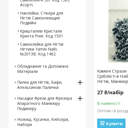
Асорті.
Наклейки, Стікери для
Нігтів Самоклеющие
Подвійні
Кришталеві Кристали
Крихта Pixie. Код 1501
Самоклейки для Нігтів
Нігтики Yamei Nails
№2013В. Код 1462
Обладнання та Допоміжні
Камені Стрази 
Матеріали
Сріблясті в На
Нігтів, Манікю
Пилки для Нігтів, Бафи,
Апельсинові Палички
27 ₴/набір
Насадки Фрези для Фрезера
Апаратного Манікюру
В наявності
Педикюру
Оптом і в розд
Ножиці, Кусачки, Кніпсери,
Купити
Набори