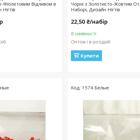
о-Фіолетовим Відливом в
Чорні з Золотисто-Жовтим О
 Нігтів
Наборі, Дизайн Нігтів
ір
22,50 ₴/набір
В наявності
ріб
Оптом і в роздріб
Купити
сные
1574 Белые