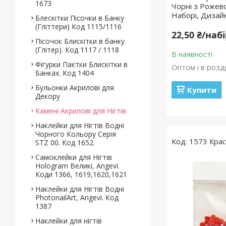
1673
Чорні з Рожев
Наборі, Дизайн
Блескітки Пісочки в Банку
(Гліттери) Код 1115/1116
22,50 ₴/наб
Пісочок Блискітки в банку
(Глітер). Код 1117 / 1118
В наявності
Фігурки Паєтки Блискітки в
Оптом і в розд
Банках. Код 1404
Бульонки Акрилові для
Купити
Декору
Камені Акрилові для Нігтів
Наклейки для Нігтів Водні
Чорного Кольору Серія
1573 Кра
STZ 00. Код 1652.
Самоклейки для Нігтів
Hologram Великі, Angevi.
Коди 1366, 1619,1620,1621
Наклейки для Нігтів Водні
PhotonailArt, Angevi. Код
1387
Наклейки для нігтів