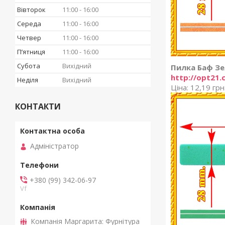
Вівторок
11:00
16:00
Середа
11:00
16:00
Четвер
11:00
16:00
Пʼятниця
11:00
16:00
Субота
Вихідний
Пилка Баф Зе
http://opt21.
Неділя
Вихідний
Ціна: 12,19 грн
КОНТАКТИ
Адміністратор
+380 (99) 342-06-97
Vf
Компанія Маргарита: Фурнітура