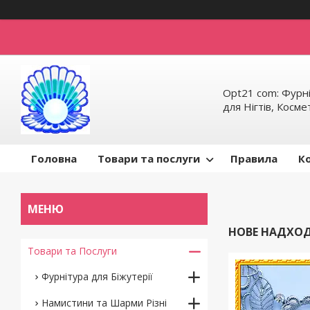
Opt21 com: Фурні
для Нігтів, Косм
Головна
Товари та послуги
Правила
К
НОВЕ НАДХОД
Товари та Послуги
Фурнітура для Біжутерії
Намистини та Шарми Різні