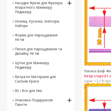
Насадки Фрези для Фрезера
Апаратного Манікюру
Педикюру
Ножиці, Кусачки, Кніпсери,
Набори
Форми для Нарощування
Нігтів
Пензлі для Нарощування та
Дизайну Нігтів
Щітки для Манікюру
Педикюру
Пилка Баф Фі
http://opt21.
Витратні Матеріали для
Ціна: 12,19 грн
Салонів Краси
Вії і Все для Них
Упаковка Подарункові
Пакети