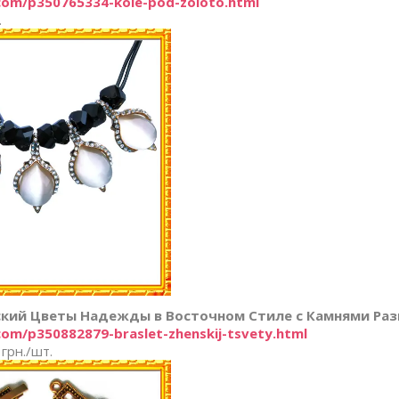
.com/p350765334-kole-pod-zoloto.html
.
кий Цветы Надежды в Восточном Стиле с Камнями Раз
com/p350882879-braslet-zhenskij-tsvety.html
 грн./шт.