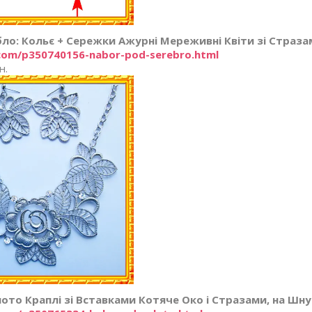
ібло: Кольє + Сережки Ажурні Мереживні Квіти зі Страза
.com/p350740156-nabor-pod-serebro.html
н.
ото Краплі зі Вставками Котяче Око і Стразами, на Шнур