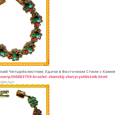
кий Четырёхлистник Удачи в Восточном Стиле с Камня
com/p350883759-braslet-zhenskij-chetyryohlistnik.html
 грн./шт.