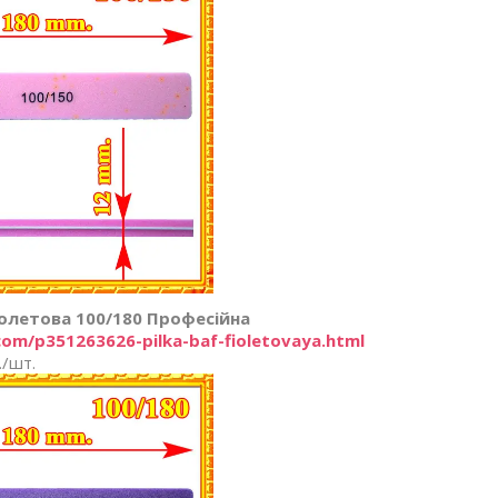
олетова 100/180 Професійна
com/p351263626-pilka-baf-fioletovaya.html
./шт.