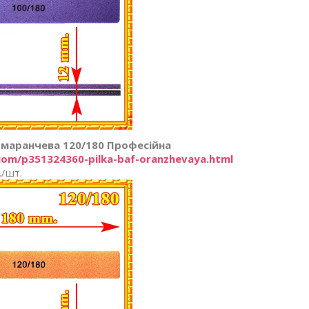
маранчева 120/180 Професійна
com/p351324360-pilka-baf-oranzhevaya.html
./шт.