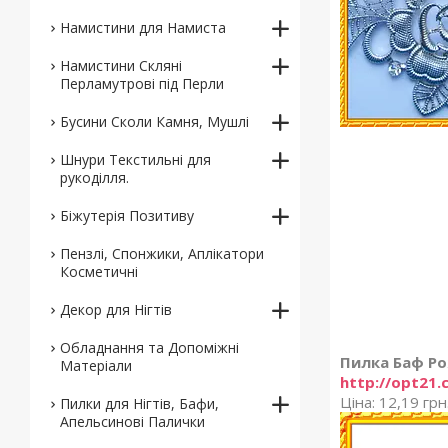
Намистини для Намиста
Намистини Скляні
Перламутрові під Перли
Бусини Сколи Камня, Мушлі
Шнури Текстильні для
рукоділля.
Біжутерія Позитиву
Пензлі, Спонжики, Аплікатори
Косметичні
Декор для Нігтів
Обладнання та Допоміжні
Пилка Баф Ро
Матеріали
http://opt21.
Ціна: 12,19 грн
Пилки для Нігтів, Бафи,
Апельсинові Палички