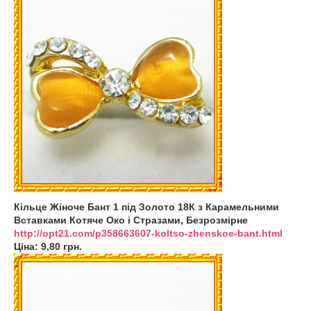
Кільце Жіноче Бант 1 під Золото 18К з Карамельними
Вставками Котяче Око і Стразами, Безрозмірне
http://opt21.com/p358663607-koltso-zhenskoe-bant.html
Ціна: 9,80 грн.