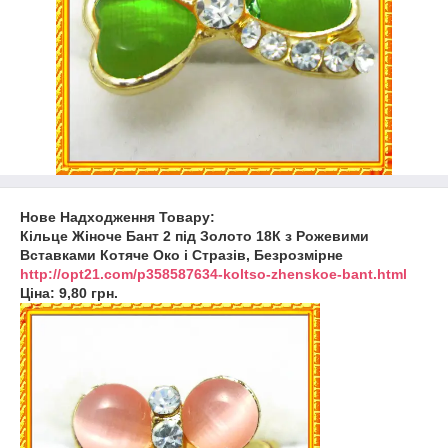
Нове Надходження Товару:
Кільце Жіноче Бант 2 під Золото 18К з Рожевими
Вставками Котяче Око і Стразів, Безрозмірне
http://opt21.com/p358587634-koltso-zhenskoe-bant.html
Ціна: 9,80 грн.