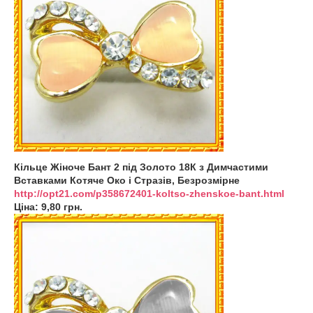
Кільце Жіноче Бант 2 під Золото 18К з Димчастими
Вставками Котяче Око і Стразів, Безрозмірне
http://opt21.com/p358672401-koltso-zhenskoe-bant.html
Ціна: 9,80 грн.