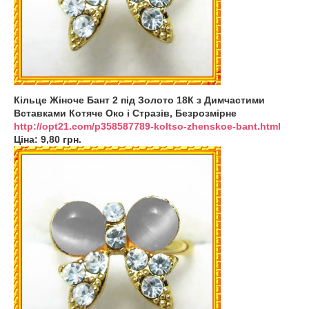
Кільце Жіноче Бант 2 під Золото 18К з Димчастими
Вставками Котяче Око і Стразів, Безрозмірне
http://opt21.com/p358587789-koltso-zhenskoe-bant.html
Ціна: 9,80 грн.