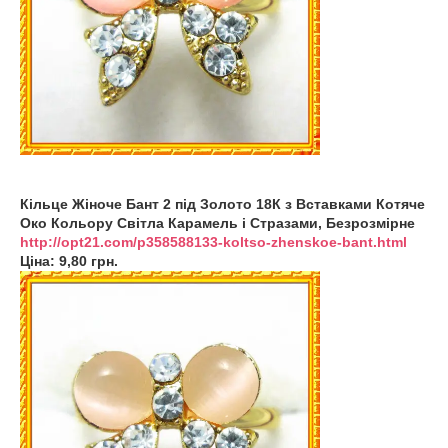
Кільце Жіноче Бант 2 під Золото 18К з Вставками Котяче
Око Кольору Світла Карамель і Стразами, Безрозмірне
http://opt21.com/p358588133-koltso-zhenskoe-bant.html
Ціна: 9,80 грн.