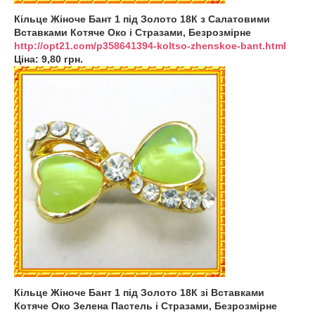
Кільце Жіноче Бант 1 під Золото 18К з Салатовими
Вставками Котяче Око і Стразами, Безрозмірне
http://opt21.com/p358641394-koltso-zhenskoe-bant.html
Ціна: 9,80 грн.
Кільце Жіноче Бант 1 під Золото 18К зі Вставками
Котяче Око Зелена Пастель і Стразами, Безрозмірне