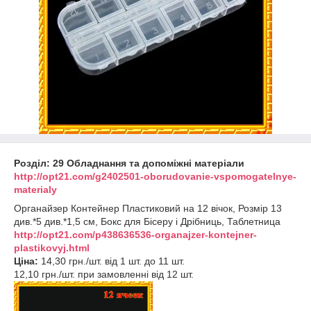
Розділ: 29 Обладнання та допоміжні матеріали
http://opt21.com/g2402501-oborudovanie-vspomogatelnye-
materialy
Органайзер Контейнер Пластиковий на 12 вічок, Розмір 13
див.*5 див.*1,5 см, Бокс для Бісеру і Дрібниць, Таблетница
http://opt21.com/p438636536-organajzer-kontejner-
plastikovyj.html
Ціна:
14,30 грн./шт. від 1 шт. до 11 шт.
12,10 грн./шт. при замовленні від 12 шт.