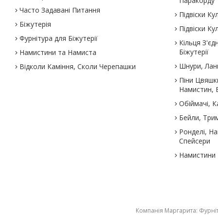
Паракорду
Часто Задавані Питання
Підвіски К
Біжутерія
Підвіски К
Фурнітура для Біжутерії
Кільця З'єд
Біжутерії
Намистини та Намиста
Шнури, Лан
Відколи Каміння, Сколи Черепашки
Піни Цвяшк
Намистин, Б
Обіймачі, 
Бейли, Трим
Ронделі, Н
Спейсери
Намистини Р