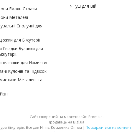
Туш для Вій
улони Емаль Стрази
улони Металеві
нувальні Сполучні для
цюжки для Біжутерії
и Гвіздки Булавки для
іжутерії.
Капелюшки для Намистин
ачі Кулонів та Підвісок
амистини Металеві та
ізні
Сайт створений на маркетплейсі
Prom.ua
Продавець на Bigl.ua
Компанія Маргарита: Фурнітура Біжутерія, Все для Нігтів, Косметика Оптом |
Поскаржитися на контент