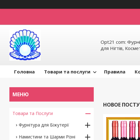
Opt21 com: Фурні
для Нігтів, Косм
Головна
Товари та послуги
Правила
К
НОВОЕ ПОСТУП
Товари та Послуги
Фурнітура для Біжутерії
Намистини та Шарми Різні