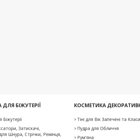
 ДЛЯ БІЖУТЕРІЇ
КОСМЕТИКА ДЕКОРАТИВ
я Біжутерії
Тіні для Вік Запечені та Клас
іксатори, Затискачі,
Пудра для Обличчя
ля Шнура, Стрічки, Ремінця,
Рум'яна