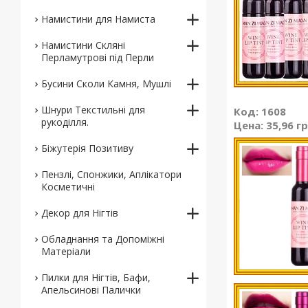
Намистини для Намиста
Намистини Скляні
Перламутрові під Перли
Бусини Сколи Камня, Мушлі
Шнури Текстильні для
Код: 1608
рукоділля.
Цена: 35,96 г
Біжутерія Позитиву
Пензлі, Спонжики, Аплікатори
Косметичні
Декор для Нігтів
Обладнання та Допоміжні
Матеріали
Пилки для Нігтів, Бафи,
Апельсинові Палички