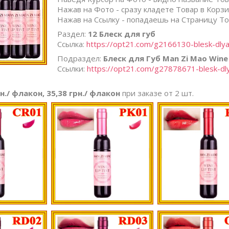
Нажав на Фото - сразу кладете Товар в Корзи
Нажав на Ссылку - попадаешь на Страницу То
Раздел:
12 Блеск для губ
Ссылка:
https://opt21.com/g2166130-blesk-dlya
Подраздел:
Блеск для Губ Man Zi Mao Wine 
Ссылки:
https://opt21.com/g27878671-blesk-dl
рн./ флакон, 35,38 грн./ флакон
при заказе от 2 шт.