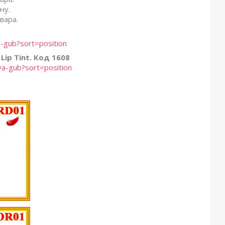
ну.
вара.
-gub?sort=position
Lip Tint. Код 1608
ya-gub?sort=position