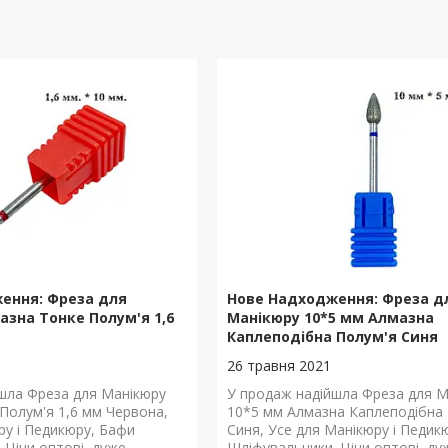
ення: Фреза для
Нове Надходження: Фреза д
азна Тонке Полум'я 1,6
Манікюру 10*5 мм Алмазна
Каплеподібна Полум'я Синя
26 травня 2021
шла Фреза для Манікюру
У продаж надійшла Фреза для М
Полум'я 1,6 мм Червона,
10*5 мм Алмазна Каплеподібна
ру і Педикюру, Бафи
Синя, Усе для Манікюру і Педик
 Ціни оптові, дуже
Шліфувальники. Ціни оптові, ду