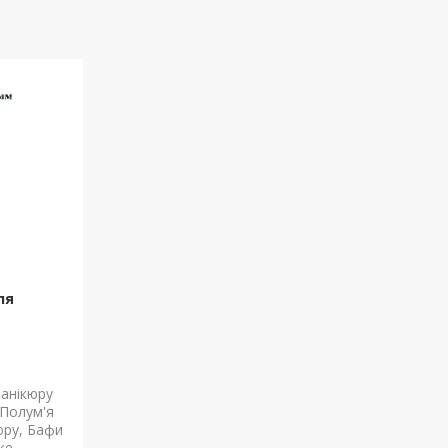
ля
анікюру
 Полум'я
юру, Бафи
же