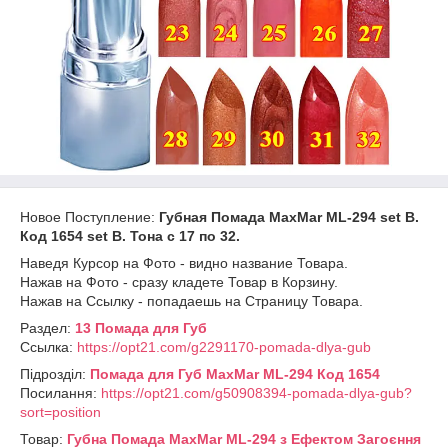
Новое Поступление:
Губная Помада MaxMar МL-294 set В.
Код 1654 set В. Тона с 17 по 32.
Наведя Курсор на Фото - видно название Товара.
Нажав на Фото - сразу кладете Товар в Корзину.
Нажав на Ссылку - попадаешь на Страницу Товара.
Раздел:
13 Помада для Губ
Ссылка:
https://opt21.com/g2291170-pomada-dlya-gub
Підрозділ:
Помада для Губ MaxMar ML-294 Код 1654
Посилання:
https://opt21.com/g50908394-pomada-dlya-gub?
sort=position
Товар:
Губна Помада MaxMar ML-294 з Ефектом Загоєння