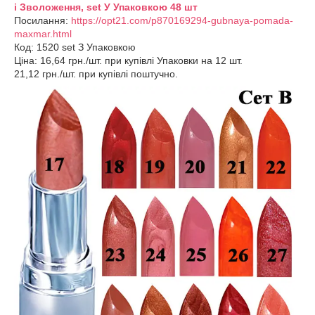
і Зволоження, set У Упаковкою 48 шт
Посилання:
https://opt21.com/p870169294-gubnaya-pomada-
maxmar.html
Код: 1520 set З Упаковкою
Ціна: 16,64 грн./шт. при купівлі Упаковки на 12 шт.
21,12 грн./шт. при купівлі поштучно.