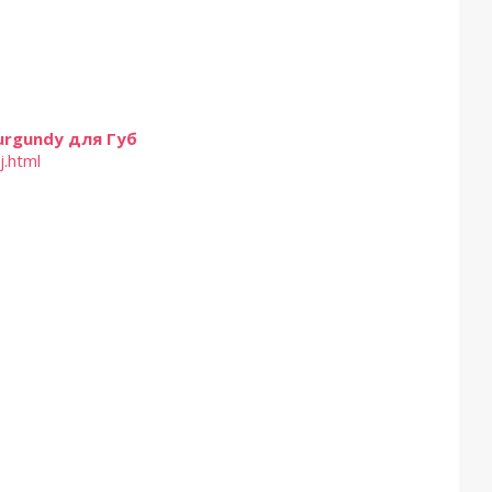
urgundy для Губ
j.html