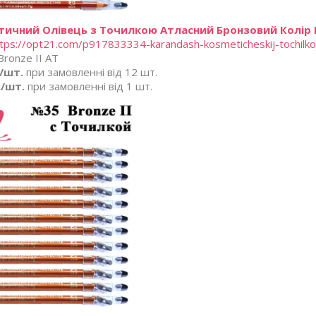
ичний Олівець з Точилкою Атласний Бронзовий Колір B
tps://opt21.com/p917833334-karandash-kosmeticheskij-tochilko
ronze II AT
./шт.
при замовленні від 12 шт.
./шт.
при замовленні від 1 шт.