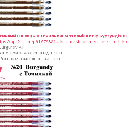
тичний Олівець з Точилкою Матовий Колір Бургундія B
tps://opt21.com/p916798814-karandash-kosmeticheskij-tochilko
Burgundy AT
./шт.
при замовленні від 12 шт.
./шт.
при замовленні від 1 шт.