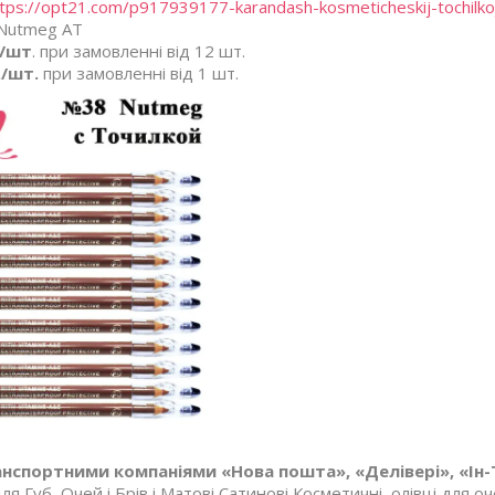
tps://opt21.com/p917939177-karandash-kosmeticheskij-tochilko
Nutmeg AT
./шт
. при замовленні від 12 шт.
./шт.
при замовленні від 1 шт.
нспортними компаніями «Нова пошта», «Делівері», «Ін-Т
ля Губ, Очей і Брів і Матові Сатинові Косметичні, олівці для оч