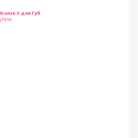
ronze II для Губ
j.html