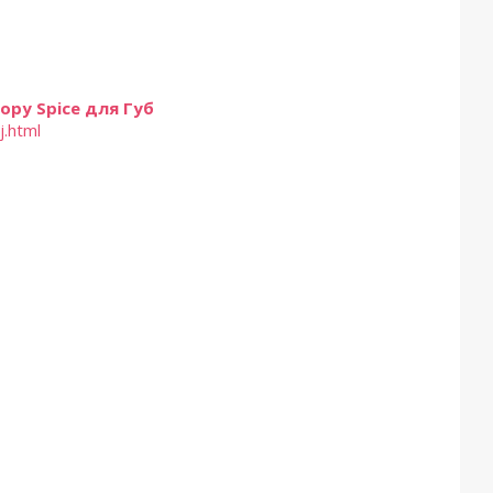
ру Spice для Губ
j.html