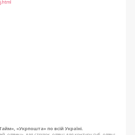
j.html
айм», «Укрпошта» по всій Україні.
ей, олівець для стрілок, олівці для контуру губ, олівці