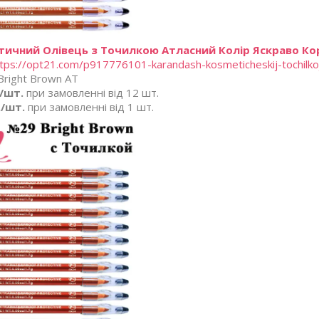
тичний Олівець з Точилкою Атласний Колір Яскраво Кор
tps://opt21.com/p917776101-karandash-kosmeticheskij-tochilko
right Brown AT
./шт.
при замовленні від 12 шт.
./шт.
при замовленні від 1 шт.