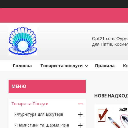
Opt21 com: Фурні
для Нігтів, Косм
Головна
Товари та послуги
Правила
К
НОВЕ НАДХОДЖ
Товари та Послуги
Фурнітура для Біжутерії
Намистини та Шарми Різні