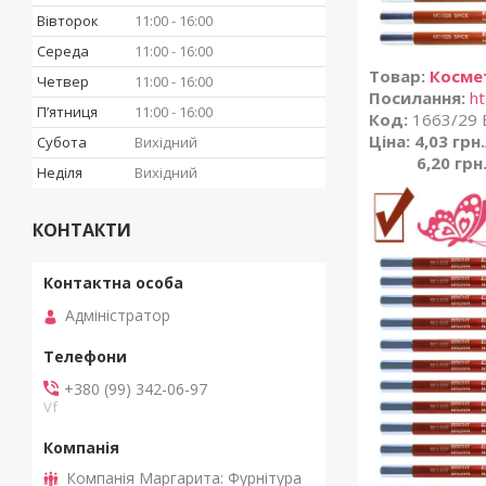
Вівторок
11:00
16:00
Середа
11:00
16:00
Товар:
Косме
Четвер
11:00
16:00
Посилання:
ht
Пʼятниця
11:00
16:00
Код:
1663/29 B
Ціна: 4,03 грн
Субота
Вихідний
6,20 грн
Неділя
Вихідний
КОНТАКТИ
Адміністратор
+380 (99) 342-06-97
Vf
Компанія Маргарита: Фурнітура