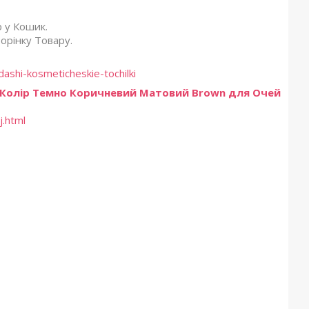
 у Кошик.
орінку Товару.
shi-kosmeticheskie-tochilki
Колір Темно Коричневий Матовий Brown для Очей
j.html