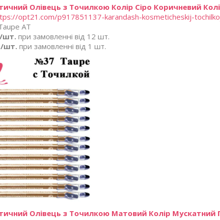
ичний Олівець з Точилкою Колір Сіро Коричневий Колір
tps://opt21.com/p917851137-karandash-kosmeticheskij-tochilko
Taupe AT
./шт.
при замовленні від 12 шт.
./шт.
при замовленні від 1 шт.
тичний Олівець з Точилкою Матовий Колір Мускатний Го