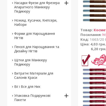
Насадки Фрези для Фрезера
Апаратного Манікюру
Педикюру
Ножиці, Кусачки, Кніпсери,
Набори
Товар:
Косме
Форми для Нарощування
Посилання:
ht
Нігтів
Код:
1663/20 
Ціна: 4,03 грн
Пензлі для Нарощування та
6,20 грн
Дизайну Нігтів
Щітки для Манікюру
Педикюру
Витратні Матеріали для
Салонів Краси
Вії і Все для Них
Упаковка Подарункові
Пакети