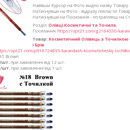
Навівши Курсор на Фото видно назву Товару.
Натиснувши на Фото - відразу покласти Товар
Натиснувши на Посилання - потрапляєш на Ст
Розділ:
Олівці Косметичні та Точила.
Посилання:
https://opt21.com/g2164530-karanda
Товар:
Косметичний Олівець з Точилкою 
і Брів
tps://opt21.com/p916724895-karandash-kosmeticheskij-tochilko
AT Brown
./шт.
при замовленні від 12 шт.
./шт.
при замовленні від 1 шт.