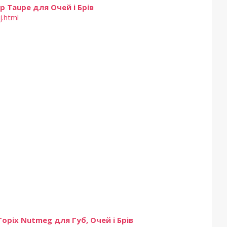
 Taupe для Очей і Брів
j.html
ріх Nutmeg для Губ, Очей і Брів