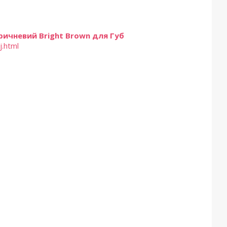
ичневий Bright Brown для Губ
j.html