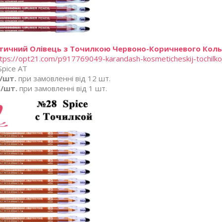
ичний Олівець з Точилкою Червоно-Коричневого Кольо
tps://opt21.com/p917769049-karandash-kosmeticheskij-tochilko
Spice AT
./шт.
при замовленні від 12 шт.
./шт.
при замовленні від 1 шт.