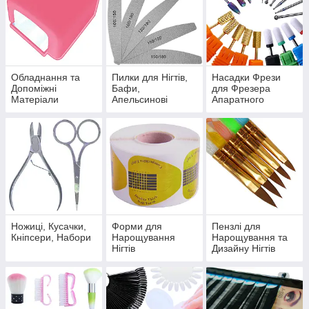
Обладнання та
Пилки для Нігтів,
Насадки Фрези
Допоміжні
Бафи,
для Фрезера
Матеріали
Апельсинові
Апаратного
Палички
Манікюру
Педикюру
Ножиці, Кусачки,
Форми для
Пензлі для
Кніпсери, Набори
Нарощування
Нарощування та
Нігтів
Дизайну Нігтів