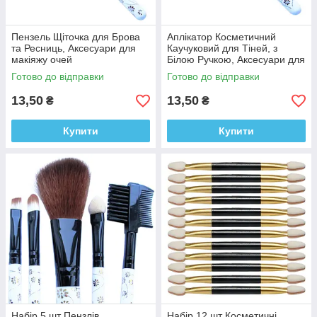
Пензель Щіточка для Брова
Аплікатор Косметичний
та Ресниць, Аксесуари для
Каучуковий для Тіней, з
макіяжу очей
Білою Ручкою, Аксесуари для
Макіяжу Очей
Готово до відправки
Готово до відправки
13,50
13,50
₴
₴
Купити
Купити
Набір 5 шт Пензлів
Набір 12 шт Косметичні