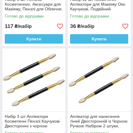
Косметичних, Аксесуари для
Аплікатори для Макіяжу Око
Макіяжу, Пензлі для Обличчя,
Каучукові, Подвійний
для тіней
Аплікатор Косметика
Готово до відправки
Готово до відправки
117
36
₴/набір
₴/набір
Купити
Купити
Набір 3 шт Аплікатори
Аплікатор для нанесення
Косметичні Пензлі Каучукові
тіней Двосторонній із Чорною
Двосторонні з чорною
Ручкою Набіром 2 штуки,
Ручкою, Аксесуари для
Аксесуари для макіяжу