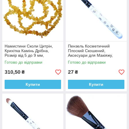
Намистини Сколи Цитрін,
Пензель Косметичний
Крихітка Камінь Дрібна,
Плоский Скошений,
Розмір від 5 до 9 мм,
Аксесуари для Макіяжу,
Фурнітура Біжутерія
Пензлі для Обличчя, для
Готово до відправки
Готово до відправки
Тіней, для Повік
310,50
27
₴
₴
Купити
Купити