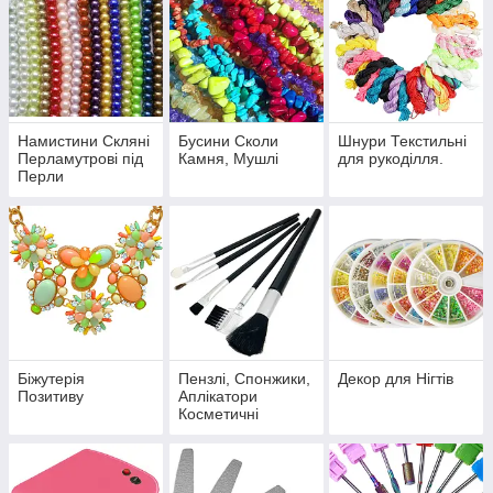
Намистини Скляні
Бусини Сколи
Шнури Текстильні
Перламутрові під
Камня, Мушлі
для рукоділля.
Перли
Біжутерія
Пензлі, Спонжики,
Декор для Нігтів
Позитиву
Аплікатори
Косметичні