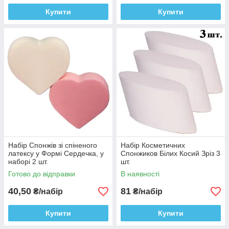
Купити
Купити
Набір Спонжів зі спіненого
Набір Косметичних
латексу у Формі Сердечка, у
Спонжиков Білих Косий Зріз 3
наборі 2 шт.
шт.
Готово до відправки
В наявності
40,50
81
₴/набір
₴/набір
Купити
Купити