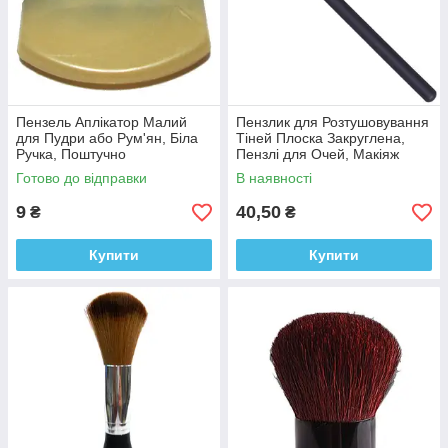
Пензель Аплікатор Малий
Пензлик для Розтушовування
для Пудри або Рум'ян, Біла
Тіней Плоска Закруглена,
Ручка, Поштучно
Пензлі для Очей, Макіяж
Готово до відправки
В наявності
9
40,50
₴
₴
Купити
Купити