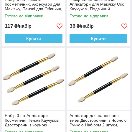
Косметичних, Аксесуари для
Аплікатори для Макіяжу Око
Макіяжу, Пензлі для Обличчя,
Каучукові, Подвійний
для тіней
Аплікатор Косметика
Готово до відправки
Готово до відправки
117
36
₴/набір
₴/набір
Купити
Купити
Набір 3 шт Аплікатори
Аплікатор для нанесення
Косметичні Пензлі Каучукові
тіней Двосторонній із Чорною
Двосторонні з чорною
Ручкою Набіром 2 штуки,
Ручкою, Аксесуари для
Аксесуари для макіяжу