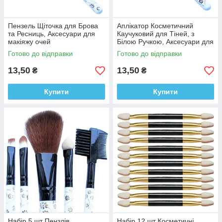
Пензель Щіточка для Брова
Аплікатор Косметичний
та Ресниць, Аксесуари для
Каучуковий для Тіней, з
макіяжу очей
Білою Ручкою, Аксесуари для
Макіяжу Очей
Готово до відправки
Готово до відправки
13,50
13,50
₴
₴
Купити
Купити
Набір 5 шт Пензлів
Набір 12 шт Косметичні