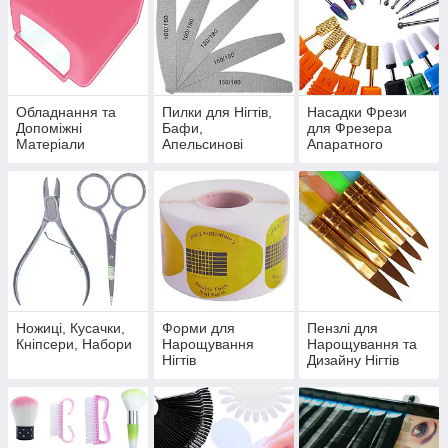
Обладнання та
Пилки для Нігтів,
Насадки Фрези
Допоміжні
Бафи,
для Фрезера
Матеріали
Апельсинові
Апаратного
Палички
Манікюру
Педикюру
Ножиці, Кусачки,
Форми для
Пензлі для
Кніпсери, Набори
Нарощування
Нарощування та
Нігтів
Дизайну Нігтів