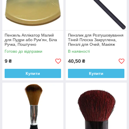
Пензель Аплікатор Малий
Пензлик для Розтушовування
для Пудри або Рум'ян, Біла
Тіней Плоска Закруглена,
Ручка, Поштучно
Пензлі для Очей, Макіяж
Готово до відправки
В наявності
9
40,50
₴
₴
Купити
Купити