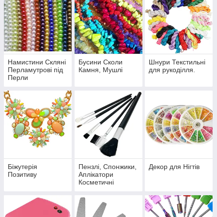
Намистини Скляні
Бусини Сколи
Шнури Текстильні
Перламутрові під
Камня, Мушлі
для рукоділля.
Перли
Біжутерія
Пензлі, Спонжики,
Декор для Нігтів
Позитиву
Аплікатори
Косметичні