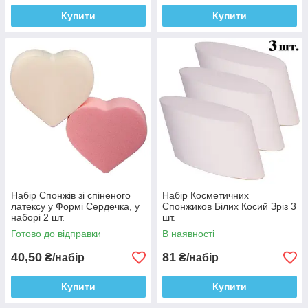
Купити
Купити
Набір Спонжів зі спіненого
Набір Косметичних
латексу у Формі Сердечка, у
Спонжиков Білих Косий Зріз 3
наборі 2 шт.
шт.
Готово до відправки
В наявності
40,50
81
₴/набір
₴/набір
Купити
Купити