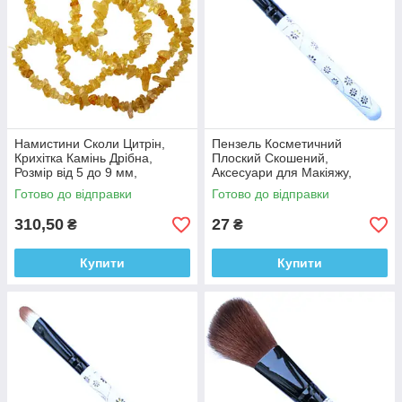
Намистини Сколи Цитрін,
Пензель Косметичний
Крихітка Камінь Дрібна,
Плоский Скошений,
Розмір від 5 до 9 мм,
Аксесуари для Макіяжу,
Фурнітура Біжутерія
Пензлі для Обличчя, для
Готово до відправки
Готово до відправки
Тіней, для Повік
310,50
27
₴
₴
Купити
Купити