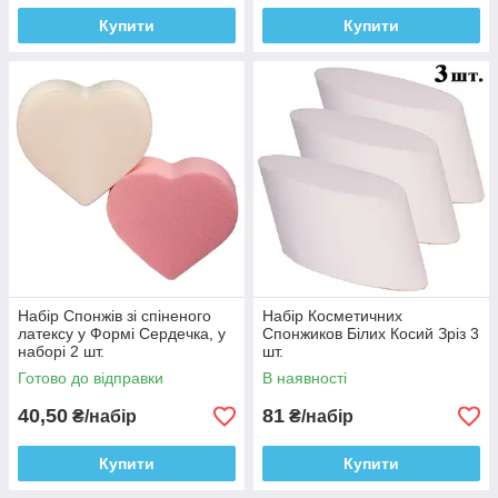
Купити
Купити
Набір Спонжів зі спіненого
Набір Косметичних
латексу у Формі Сердечка, у
Спонжиков Білих Косий Зріз 3
наборі 2 шт.
шт.
Готово до відправки
В наявності
40,50
81
₴/набір
₴/набір
Купити
Купити