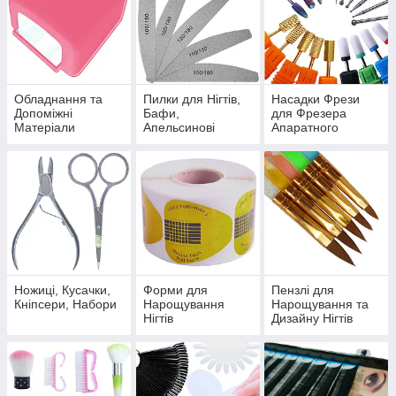
Обладнання та
Пилки для Нігтів,
Насадки Фрези
Допоміжні
Бафи,
для Фрезера
Матеріали
Апельсинові
Апаратного
Палички
Манікюру
Педикюру
Ножиці, Кусачки,
Форми для
Пензлі для
Кніпсери, Набори
Нарощування
Нарощування та
Нігтів
Дизайну Нігтів