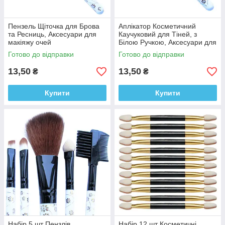
Пензель Щіточка для Брова
Аплікатор Косметичний
та Ресниць, Аксесуари для
Каучуковий для Тіней, з
макіяжу очей
Білою Ручкою, Аксесуари для
Макіяжу Очей
Готово до відправки
Готово до відправки
13,50
13,50
₴
₴
Купити
Купити
Набір 5 шт Пензлів
Набір 12 шт Косметичні