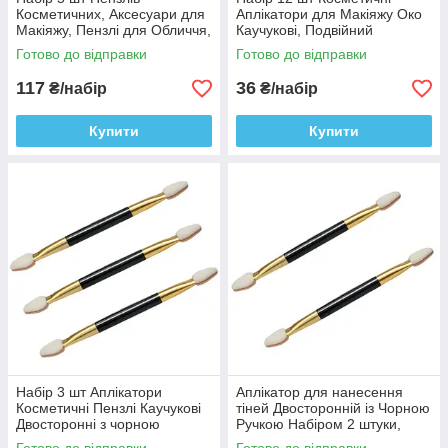
Косметичних, Аксесуари для
Аплікатори для Макіяжу Око
Макіяжу, Пензлі для Обличчя,
Каучукові, Подвійний
для тіней
Аплікатор Косметика
Готово до відправки
Готово до відправки
117
36
₴/набір
₴/набір
Купити
Купити
Набір 3 шт Аплікатори
Аплікатор для нанесення
Косметичні Пензлі Каучукові
тіней Двосторонній із Чорною
Двосторонні з чорною
Ручкою Набіром 2 штуки,
Ручкою, Аксесуари для
Аксесуари для макіяжу