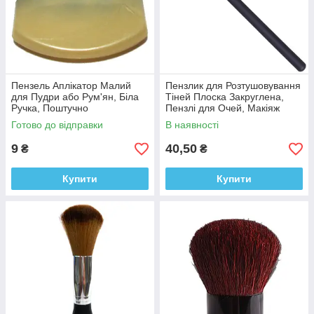
Пензель Аплікатор Малий
Пензлик для Розтушовування
для Пудри або Рум'ян, Біла
Тіней Плоска Закруглена,
Ручка, Поштучно
Пензлі для Очей, Макіяж
Готово до відправки
В наявності
9
40,50
₴
₴
Купити
Купити