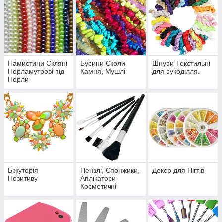
Намистини Скляні
Бусини Сколи
Шнури Текстильні
Перламутрові під
Камня, Мушлі
для рукоділля.
Перли
Біжутерія
Пензлі, Спонжики,
Декор для Нігтів
Позитиву
Аплікатори
Косметичні