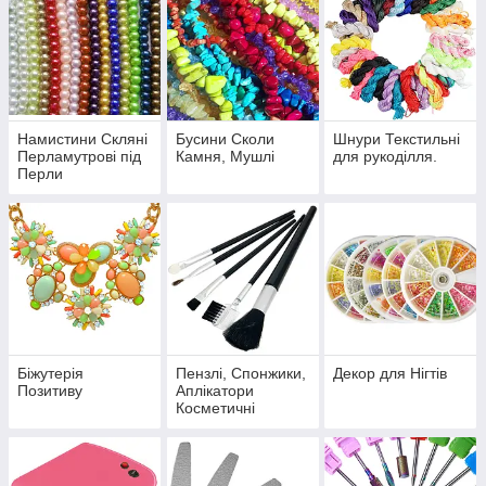
Намистини Скляні
Бусини Сколи
Шнури Текстильні
Перламутрові під
Камня, Мушлі
для рукоділля.
Перли
Біжутерія
Пензлі, Спонжики,
Декор для Нігтів
Позитиву
Аплікатори
Косметичні