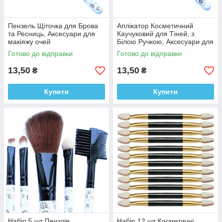
Пензель Щіточка для Брова
Аплікатор Косметичний
та Ресниць, Аксесуари для
Каучуковий для Тіней, з
макіяжу очей
Білою Ручкою, Аксесуари для
Макіяжу Очей
Готово до відправки
Готово до відправки
13,50
13,50
₴
₴
Купити
Купити
Набір 5 шт Пензлів
Набір 12 шт Косметичні