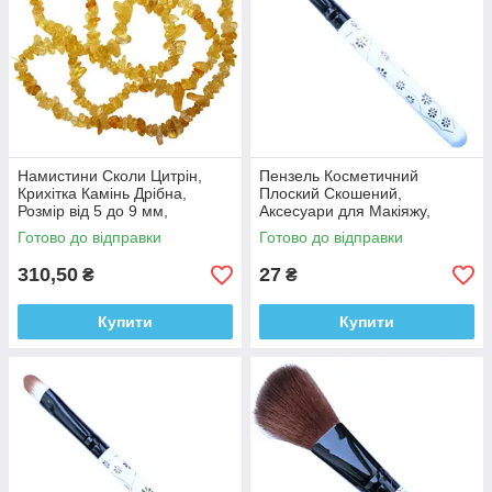
Намистини Сколи Цитрін,
Пензель Косметичний
Крихітка Камінь Дрібна,
Плоский Скошений,
Розмір від 5 до 9 мм,
Аксесуари для Макіяжу,
Фурнітура Біжутерія
Пензлі для Обличчя, для
Готово до відправки
Готово до відправки
Тіней, для Повік
310,50
27
₴
₴
Купити
Купити