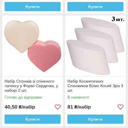
Купити
Купити
Набір Спонжів зі спіненого
Набір Косметичних
латексу у Формі Сердечка, у
Спонжиков Білих Косий Зріз 3
наборі 2 шт.
шт.
Готово до відправки
В наявності
40,50
81
₴/набір
₴/набір
Купити
Купити