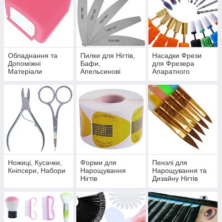
Обладнання та
Пилки для Нігтів,
Насадки Фрези
Допоміжні
Бафи,
для Фрезера
Матеріали
Апельсинові
Апаратного
Палички
Манікюру
Педикюру
Ножиці, Кусачки,
Форми для
Пензлі для
Кніпсери, Набори
Нарощування
Нарощування та
Нігтів
Дизайну Нігтів