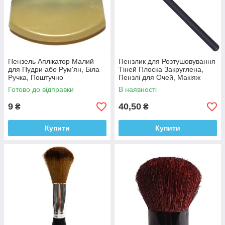
Пензель Аплікатор Малий
Пензлик для Розтушовування
для Пудри або Рум'ян, Біла
Тіней Плоска Закруглена,
Ручка, Поштучно
Пензлі для Очей, Макіяж
Готово до відправки
В наявності
9
40,50
₴
₴
Купити
Купити