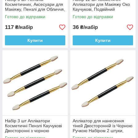
Косметичних, Аксесуари для
Аплікатори для Макіяжу Око
Макіяжу, Пензлі для Обличчя,
Каучукові, Подвійний
для тіней
Аплікатор Косметика
Готово до відправки
Готово до відправки
117
36
₴/набір
₴/набір
Купити
Купити
Набір 3 шт Аплікатори
Аплікатор для нанесення
Косметичні Пензлі Каучукові
тіней Двосторонній із Чорною
Двосторонні з чорною
Ручкою Набіром 2 штуки,
Ручкою, Аксесуари для
Аксесуари для макіяжу