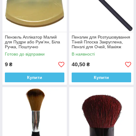
Пензель Аплікатор Малий
Пензлик для Розтушовування
для Пудри або Рум'ян, Біла
Тіней Плоска Закруглена,
Ручка, Поштучно
Пензлі для Очей, Макіяж
Готово до відправки
В наявності
9
40,50
₴
₴
Купити
Купити