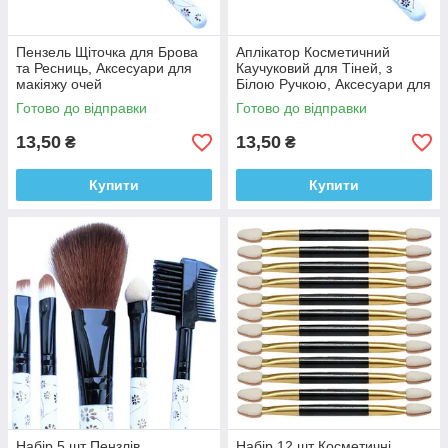
Пензель Щіточка для Брова
Аплікатор Косметичний
та Ресниць, Аксесуари для
Каучуковий для Тіней, з
макіяжу очей
Білою Ручкою, Аксесуари для
Макіяжу Очей
Готово до відправки
Готово до відправки
13,50
13,50
₴
₴
Купити
Купити
Набір 5 шт Пензлів
Набір 12 шт Косметичні