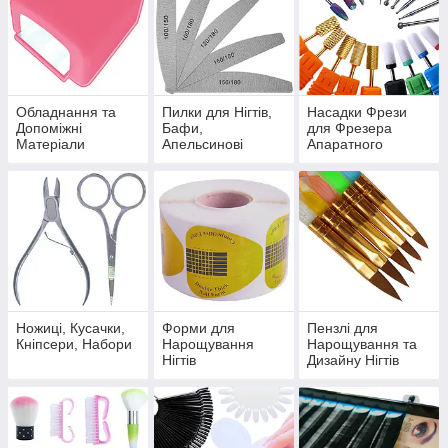
Обладнання та
Пилки для Нігтів,
Насадки Фрези
Допоміжні
Бафи,
для Фрезера
Матеріали
Апельсинові
Апаратного
Палички
Манікюру
Педикюру
Ножиці, Кусачки,
Форми для
Пензлі для
Кніпсери, Набори
Нарощування
Нарощування та
Нігтів
Дизайну Нігтів