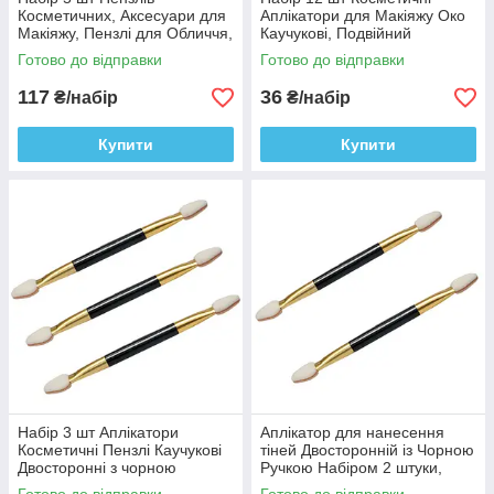
Косметичних, Аксесуари для
Аплікатори для Макіяжу Око
Макіяжу, Пензлі для Обличчя,
Каучукові, Подвійний
для тіней
Аплікатор Косметика
Готово до відправки
Готово до відправки
117
36
₴/набір
₴/набір
Купити
Купити
Набір 3 шт Аплікатори
Аплікатор для нанесення
Косметичні Пензлі Каучукові
тіней Двосторонній із Чорною
Двосторонні з чорною
Ручкою Набіром 2 штуки,
Ручкою, Аксесуари для
Аксесуари для макіяжу