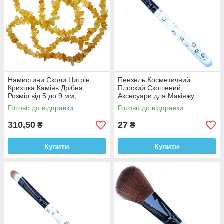
Намистини Сколи Цитрін,
Пензель Косметичний
Крихітка Камінь Дрібна,
Плоский Скошений,
Розмір від 5 до 9 мм,
Аксесуари для Макіяжу,
Фурнітура Біжутерія
Пензлі для Обличчя, для
Готово до відправки
Готово до відправки
Тіней, для Повік
310,50
27
₴
₴
Купити
Купити