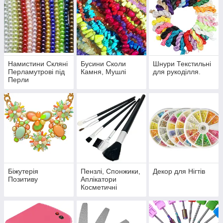
Намистини Скляні
Бусини Сколи
Шнури Текстильні
Перламутрові під
Камня, Мушлі
для рукоділля.
Перли
Біжутерія
Пензлі, Спонжики,
Декор для Нігтів
Позитиву
Аплікатори
Косметичні