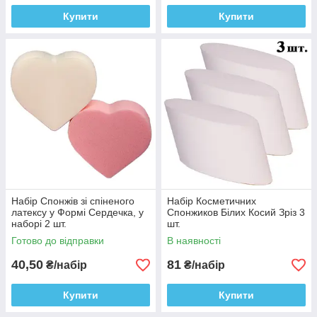
Купити
Купити
Набір Спонжів зі спіненого
Набір Косметичних
латексу у Формі Сердечка, у
Спонжиков Білих Косий Зріз 3
наборі 2 шт.
шт.
Готово до відправки
В наявності
40,50
81
₴/набір
₴/набір
Купити
Купити